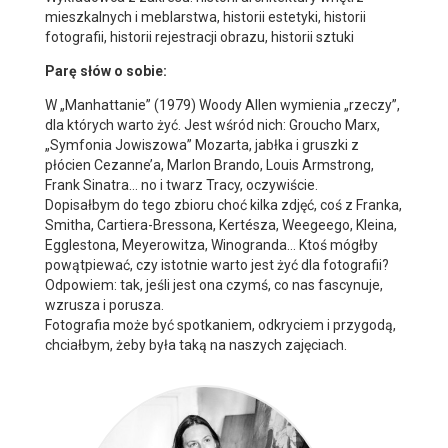
mieszkalnych i meblarstwa, historii estetyki, historii
fotografii, historii rejestracji obrazu, historii sztuki
Parę słów o sobie:
W „Manhattanie” (1979) Woody Allen wymienia „rzeczy”,
dla których warto żyć. Jest wśród nich: Groucho Marx,
„Symfonia Jowiszowa” Mozarta, jabłka i gruszki z
płócien Cezanne’a, Marlon Brando, Louis Armstrong,
Frank Sinatra… no i twarz Tracy, oczywiście.
Dopisałbym do tego zbioru choć kilka zdjęć, coś z Franka,
Smitha, Cartiera-Bressona, Kertésza, Weegeego, Kleina,
Egglestona, Meyerowitza, Winogranda… Ktoś mógłby
powątpiewać, czy istotnie warto jest żyć dla fotografii?
Odpowiem: tak, jeśli jest ona czymś, co nas fascynuje,
wzrusza i porusza.
Fotografia może być spotkaniem, odkryciem i przygodą,
chciałbym, żeby była taką na naszych zajęciach.