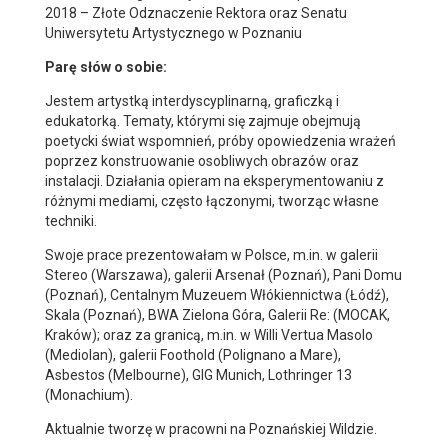
2018 – Złote Odznaczenie Rektora oraz Senatu
Uniwersytetu Artystycznego w Poznaniu
Parę słów o sobie:
Jestem artystką interdyscyplinarną, graficzką i
edukatorką. Tematy, którymi się zajmuje obejmują
poetycki świat wspomnień, próby opowiedzenia wrażeń
poprzez konstruowanie osobliwych obrazów oraz
instalacji. Działania opieram na eksperymentowaniu z
różnymi mediami, często łączonymi, tworząc własne
techniki.
Swoje prace prezentowałam w Polsce, m.in. w galerii
Stereo (Warszawa), galerii Arsenał (Poznań), Pani Domu
(Poznań), Centalnym Muzeuem Włókiennictwa (Łódź),
Skala (Poznań), BWA Zielona Góra, Galerii Re: (MOCAK,
Kraków); oraz za granicą, m.in. w Willi Vertua Masolo
(Mediolan), galerii Foothold (Polignano a Mare),
Asbestos (Melbourne), GIG Munich, Lothringer 13
(Monachium).
Aktualnie tworzę w pracowni na Poznańskiej Wildzie.