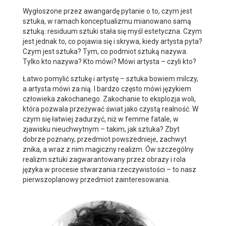
Wygłoszone przez awangardę pytanie o to, czym jest
sztuka, w ramach konceptualizmu mianowano samą
sztuką: residuum sztuki stała się myśl estetyczna. Czym
jest jednak to, co pojawia się i skrywa, kiedy artysta pyta?
Czym jest sztuka? Tym, co podmiot sztuką nazywa.
Tylko kto nazywa? Kto mówi? Mówi artysta – czyli kto?
Łatwo pomylić sztukę i artystę – sztuka bowiem milczy,
a artysta mówi za nią. I bardzo często mówi językiem
człowieka zakochanego. Zakochanie to eksplozja woli,
która pozwala przeżywać świat jako czystą realność. W
czym się łatwiej zadurzyć, niż w femme fatale, w
zjawisku nieuchwytnym – takim, jak sztuka? Zbyt
dobrze poznany, przedmiot powszednieje, zachwyt
znika, a wraz z nim magiczny realizm. Ów szczególny
realizm sztuki zagwarantowany przez obrazy i rola
języka w procesie stwarzania rzeczywistości – to nasz
pierwszoplanowy przedmiot zainteresowania.