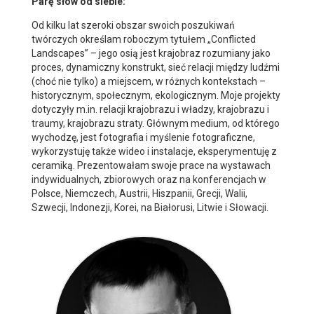
Parę słów od siebie:
Od kilku lat szeroki obszar swoich poszukiwań
twórczych określam roboczym tytułem „Conflicted
Landscapes” – jego osią jest krajobraz rozumiany jako
proces, dynamiczny konstrukt, sieć relacji między ludźmi
(choć nie tylko) a miejscem, w różnych kontekstach –
historycznym, społecznym, ekologicznym. Moje projekty
dotyczyły m.in. relacji krajobrazu i władzy, krajobrazu i
traumy, krajobrazu straty. Głównym medium, od którego
wychodzę, jest fotografia i myślenie fotograficzne,
wykorzystuję także wideo i instalacje, eksperymentuję z
ceramiką. Prezentowałam swoje prace na wystawach
indywidualnych, zbiorowych oraz na konferencjach w
Polsce, Niemczech, Austrii, Hiszpanii, Grecji, Walii,
Szwecji, Indonezji, Korei, na Białorusi, Litwie i Słowacji.