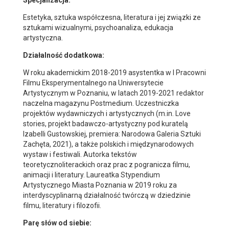
Specjalizacja:
Estetyka, sztuka współczesna, literatura i jej związki ze
sztukami wizualnymi, psychoanaliza, edukacja
artystyczna.
Działalność dodatkowa:
W roku akademickim 2018-2019 asystentka w I Pracowni
Filmu Eksperymentalnego na Uniwersytecie
Artystycznym w Poznaniu, w latach 2019-2021 redaktor
naczelna magazynu Postmedium. Uczestniczka
projektów wydawniczych i artystycznych (m.in. Love
stories, projekt badawczo-artystyczny pod kuratelą
Izabelli Gustowskiej, premiera: Narodowa Galeria Sztuki
Zachęta, 2021), a także polskich i międzynarodowych
wystaw i festiwali. Autorka tekstów
teoretycznoliterackich oraz prac z pogranicza filmu,
animacji i literatury. Laureatka Stypendium
Artystycznego Miasta Poznania w 2019 roku za
interdyscyplinarną działalność twórczą w dziedzinie
filmu, literatury i filozofii.
Parę słów od siebie: