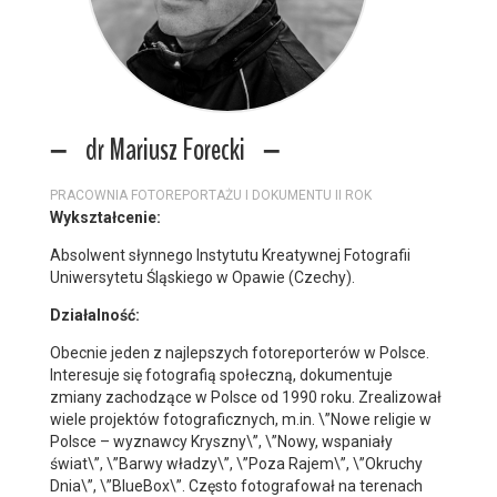
dr Mariusz Forecki
PRACOWNIA FOTOREPORTAŻU I DOKUMENTU II ROK
Wykształcenie:
Absolwent słynnego Instytutu Kreatywnej Fotografii
Uniwersytetu Śląskiego w Opawie (Czechy).
Działalność:
Obecnie jeden z najlepszych fotoreporterów w Polsce.
Interesuje się fotografią społeczną, dokumentuje
zmiany zachodzące w Polsce od 1990 roku. Zrealizował
wiele projektów fotograficznych, m.in. \”Nowe religie w
Polsce – wyznawcy Kryszny\”, \”Nowy, wspaniały
świat\”, \”Barwy władzy\”, \”Poza Rajem\”, \”Okruchy
Dnia\”, \”BlueBox\”. Często fotografował na terenach