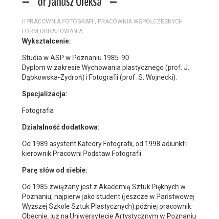
dr Janusz Oleksa
II PRACOWNIA FOTOGRAFII, PRACOWNIA WSPÓŁCZESNYCH
FORM OBRAZOWANIA
Wykształcenie:
Studia w ASP w Poznaniu 1985-90
Dyplom w zakresie Wychowania plastycznego (prof. J.
Dąbkowska-Zydroń) i Fotografii (prof. S. Wojnecki).
Specjalizacja:
Fotografia
Działalność dodatkowa:
Od 1989 asystent Katedry Fotografii, od 1998 adiunkt i
kierownik Pracowni Podstaw Fotografii.
Parę słów od siebie:
Od 1985 związany jest z Akademią Sztuk Pięknych w
Poznaniu, najpierw jako student (jeszcze w Państwowej
Wyższej Szkole Sztuk Plastycznych),później pracownik.
Obecnie, już na Uniwersytecie Artystycznym w Poznaniu