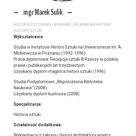
mgr Marek Sulik
HISTORIA FOTOGRAFII I WYBRANE ZAGADNIENIA HISTORII
KULTURY, SZTUKI
Wykształcenie:
Studia w Instytucie Historii Sztuki na Uniwersytecie im. A.
Mickiewicza w Poznaniu (1992-1996)
Praca dyplomowa: Recepcja sztuki III Rzeszy w polskiej
prasie i publikacjach lat trzydziestych
Uzyskany dyplom magistra historii sztuki (1996)
Studia Podyplomowe „Współczesna Biblioteka
Naukowa” (2008)
Uzyskany dyplom kustosza (2008)
Specjalizacja:
Historia sztuki
Działalność dodatkowa:
Wykładowca z zakresu: historii architektury wnętrz