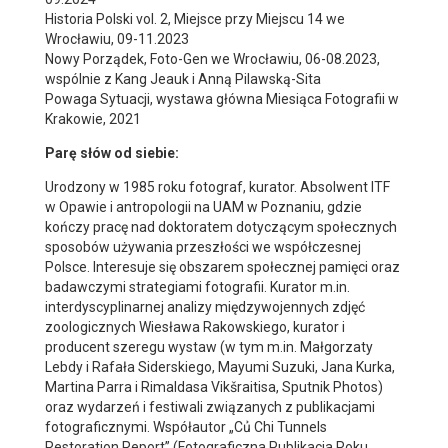
Historia Polski vol. 2, Miejsce przy Miejscu 14 we
Wrocławiu, 09-11.2023
Nowy Porządek, Foto-Gen we Wrocławiu, 06-08.2023,
wspólnie z Kang Jeauk i Anną Pilawską-Sita
Powaga Sytuacji, wystawa główna Miesiąca Fotografii w
Krakowie, 2021
Parę słów od siebie:
Urodzony w 1985 roku fotograf, kurator. Absolwent ITF
w Opawie i antropologii na UAM w Poznaniu, gdzie
kończy pracę nad doktoratem dotyczącym społecznych
sposobów używania przeszłości we współczesnej
Polsce. Interesuje się obszarem społecznej pamięci oraz
badawczymi strategiami fotografii. Kurator m.in.
interdyscyplinarnej analizy międzywojennych zdjęć
zoologicznych Wiesława Rakowskiego, kurator i
producent szeregu wystaw (w tym m.in. Małgorzaty
Lebdy i Rafała Siderskiego, Mayumi Suzuki, Jana Kurka,
Martina Parra i Rimaldasa Vikšraitisa, Sputnik Photos)
oraz wydarzeń i festiwali związanych z publikacjami
fotograficznymi. Współautor „Củ Chi Tunnels
Restoration Report” (Fotograficzna Publikacja Roku